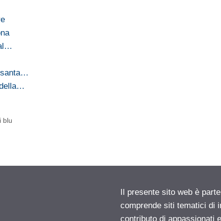
re
ona
 al…
essanta…
 della…
i blu
Il presente sito web è parte
comprende siti tematici di
contributo di appassionati e