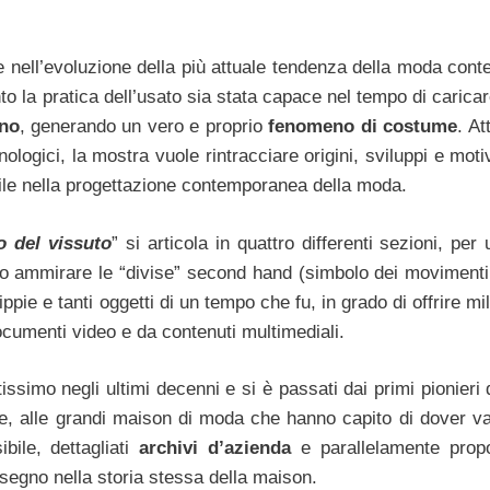
a e nell’evoluzione della più attuale tendenza della moda co
to la pratica dell’usato sia stata capace nel tempo di caricar
ino
, generando un vero e proprio
fenomeno di costume
. At
ologici, la mostra vuole rintracciare origini, sviluppi e mot
ile nella progettazione contemporanea della moda.
no del vissuto
” si articola in quattro differenti sezioni, per 
no ammirare le “divise” second hand (simbolo dei movimenti 
hippie e tanti oggetti di un tempo che fu, in grado di offrire mil
documenti video e da contenuti multimediali.
ssimo negli ultimi decenni e si è passati dai primi pionieri 
ge, alle grandi maison di moda che hanno capito di dover val
bile, dettagliati
archivi d’azienda
e parallelamente prop
 segno nella storia stessa della maison.