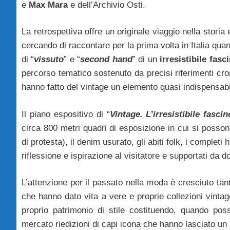
e
Max Mara
e dell’Archivio Osti.
La retrospettiva offre un originale viaggio nella stori
cercando di raccontare per la prima volta in Italia quan
di “
vissuto
” e “
second hand
” di un
irresistibile fasc
percorso tematico sostenuto da precisi riferimenti cron
hanno fatto del vintage un elemento quasi indispensab
Il piano espositivo di “
Vintage. L’irresistibile fasci
circa 800 metri quadri di esposizione in cui si posso
di protesta), il denim usurato, gli abiti folk, i completi 
riflessione e ispirazione al visitatore e supportati da 
L’attenzione per il passato nella moda è cresciuto tanti
che hanno dato vita a vere e proprie collezioni vinta
proprio patrimonio di stile costituendo, quando possi
mercato riedizioni di capi icona che hanno lasciato un