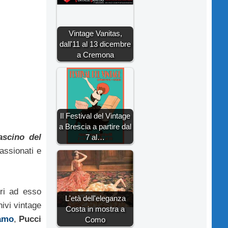
Vintage Vanitas,
dall'11 al 13 dicembre
a Cremona
Il Festival del Vintage
a Brescia a partire dal
fascino del
7 al…
assionati e
ori ad esso
L'età dell'eleganza
hivi vintage
Costa in mostra a
gamo
,
Pucci
Como