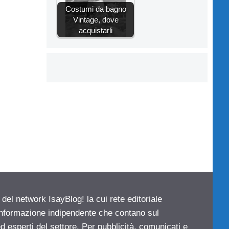
Costumi da bagno
Vintage, dove
acquistarli
 del network IsayBlog! la cui rete editoriale
 informazione indipendente che contano sul
d esperti del settore. Per pubblicità, comunicati e