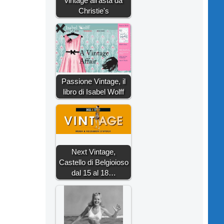
vintage all'asta da
Christie's
Passione Vintage, il
libro di Isabel Wolff
Next Vintage,
Castello di Belgioioso
dal 15 al 18…