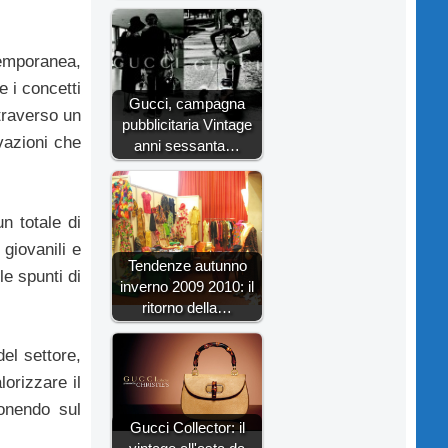
ntemporanea,
e i concetti
Gucci, campagna
traverso un
pubblicitaria Vintage
ivazioni che
anni sessanta…
un totale di
giovanili e
Tendenze autunno
le spunti di
inverno 2009 2010: il
ritorno della…
del settore,
orizzare il
onendo sul
Gucci Collector: il