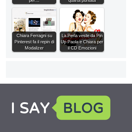
per…
quarta puntata
Chiara Ferragni su
La Perla veste da Pin
Pinterest fa il repin di
Up Paola e Chiara per
Modalizer
il CD Emozioni