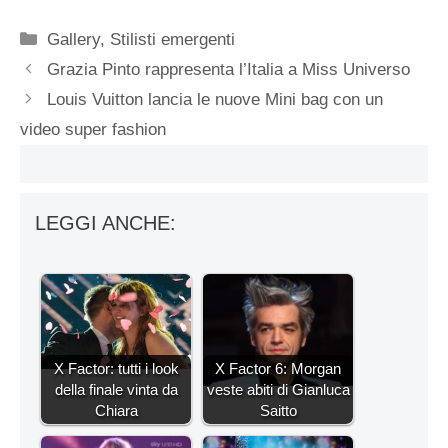
Categorie
Gallery
,
Stilisti emergenti
Grazia Pinto rappresenta l’Italia a Miss Universo
Louis Vuitton lancia le nuove Mini bag con un
video super fashion
LEGGI ANCHE:
X Factor: tutti i look
X Factor 6: Morgan
della finale vinta da
veste abiti di Gianluca
Chiara
Saitto