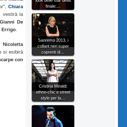
look delle star della
finale:…
or
”,
Chiara
 vestirà la
Gianni De
 Errigo
.
Sanremo 2013, i
re
Nicoletta
collant neri super
 si esibirà
coprenti di…
scarpe con
Cristina Miraldi:
ethno-chic e street
style per la…