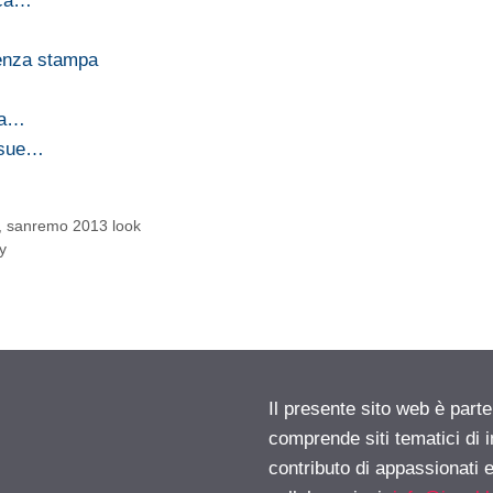
nca…
renza stampa
na…
e sue…
,
sanremo 2013 look
y
Il presente sito web è parte
comprende siti tematici di
contributo di appassionati e