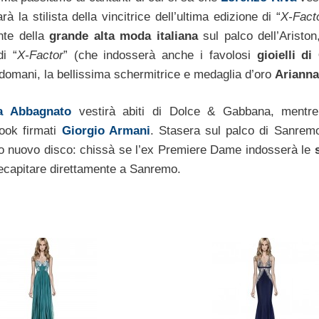
rà la stilista della vincitrice dell’ultima edizione di “
X-Fact
nte della
grande alta moda italiana
sul palco dell’Ariston,
di “
X-Factor
” (che indosserà anche i favolosi
gioielli di
 domani, la bellissima schermitrice e medaglia d’oro
Arianna
a Abbagnato
vestirà abiti di Dolce & Gabbana, ment
look firmati
Giorgio Armani
. Stasera sul palco di Sanremo
uo nuovo disco: chissà se l’ex Premiere Dame indosserà le
recapitare direttamente a Sanremo.