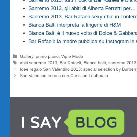
Sanremo 2013, tutti i look di Bar Rafaeli e Bia
Sanremo 2013, gli abiti di Alberta Ferretti per…
Sanremo 2013, Bar Rafaeli sexy chic in confe
Bianca Balti interpreta la lingerie di H&M
Bianca Balti è il nuovo volto di Dolce & Gabba
Bar Rafaeli: la madre pubblica su Instagram l
Categorie
Gallery
,
primo piano
,
Vip e Moda
Tag
abiti sanremo 2013
,
Bar Rafaeli
,
Bianca balti
,
sanremo 2013
Idee regalo San Valentino 2013: special selection by Burberr
San Valentino in rosa con Christian Louboutin