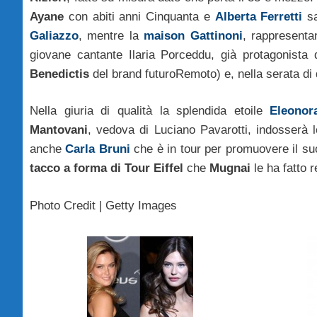
Ayane
con abiti anni Cinquanta e
Alberta Ferretti
sa
Galiazzo
, mentre la
maison Gattinoni
, rappresenta
giovane cantante Ilaria Porceddu, già protagonista 
Benedictis
del brand futuroRemoto) e, nella serata di
Nella giuria di qualità la splendida etoile
Eleonor
Mantovani
, vedova di Luciano Pavarotti, indosserà 
anche
Carla Bruni
che è in tour per promuovere il s
tacco a forma di Tour Eiffel
che
Mugnai
le ha fatto 
Photo Credit | Getty Images