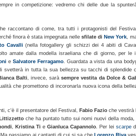
sempre in competizione: vedremo chi delle due la spunter
che raccontano di come, tra tutti i protagonisti del Festiva
rché finora è stata impegnata nelle
sfilate di
New York
, ma
to Cavalli
(nella fotogallery gli schizzi dei 4 abiti di Cava
olto amate dalla modella israeliana che di giorno, per le i
oni
e
Salvatore Ferragamo
. Guardata a vista da una body
i svetterà in tutta la sua bellezza su tacchi di splendide c
Bianca Balti
, invece, sarà
sempre vestita da Dolce & Ga
ualità che promettono di incoronarla nuova icona della belle
nti, c’è il presentatore del Festival,
Fabio Fazio
che vestirà 
ittizzetto
che ha puntato tutto sui nomi nuovi della moda,
mondi
,
Kristina Ti
e
Gianluca Capannolo
. Per lei
scarpe
d
. Ma passiamo ai cantanti di cui si sa che
Lorenzo Riva
ves