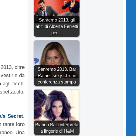
Sanremo 2013, gli
abiti di Alberta Ferretti
per…
2013, oltre
Sanremo 2013, Bar
 vestirle da
Rafaeli sexy chic in
conferenza stampa
 agli occhi
spettacolo,
a’s Secret
,
 tante loro
Bianca Balti interpreta
la lingerie di H&M
rraneo. Una