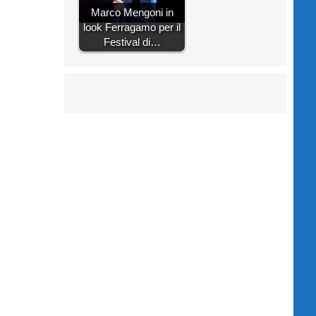
Marco Mengoni in
look Ferragamo per il
Festival di…