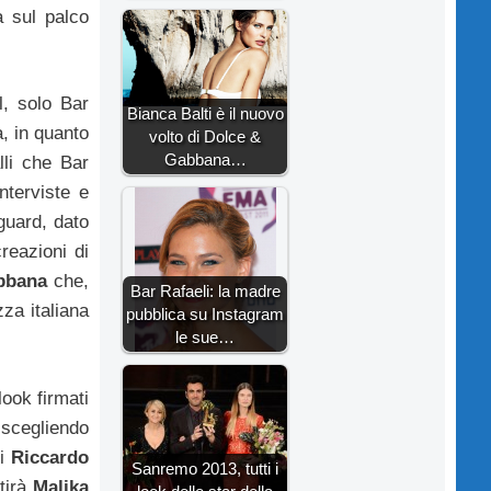
à sul palco
l, solo Bar
Bianca Balti è il nuovo
, in quanto
volto di Dolce &
Gabbana…
lli che Bar
nterviste e
guard, dato
reazioni di
bbana
che,
Bar Rafaeli: la madre
zza italiana
pubblica su Instagram
le sue…
look firmati
 scegliendo
i
Riccardo
Sanremo 2013, tutti i
tirà
Malika