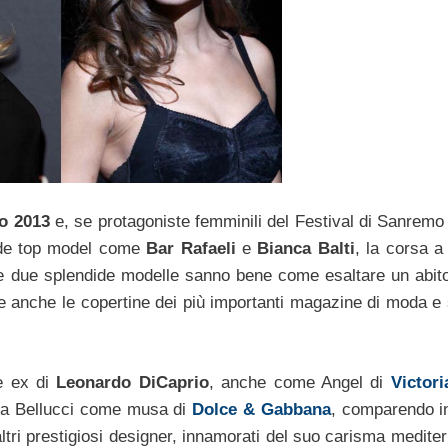
o 2013
e, se protagoniste femminili del Festival di Sanremo 
ide top model come
Bar Rafaeli
e
Bianca Balti
, la corsa a
e le due splendide modelle sanno bene come esaltare un abito
a e anche le copertine dei più importanti magazine di moda e 
me ex di
Leonardo DiCaprio
, anche come Angel di
Victori
ica Bellucci come musa di
Dolce & Gabbana
, comparendo in
ltri prestigiosi designer, innamorati del suo carisma medite