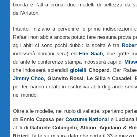
bionda e l’altra bruna, due modelli di bellezza da 
dell’Ariston.
Intanto, iniziano a pervenire le prime indiscrezioni 
Rafaeli non abbia ancora potuto fare nessuna prova pe
agli abiti ci sono pochi dubbi: la scelta è tra
Rober
indosserà domani sera) ed
Elie Saab
, due griffe m
durante le conferenze stampa indosserà capi di
Miss
che indosserà splendidi
gioielli
Chopard
, Bar Rafael
Jimmy Choo
,
Gianvito Rossi
,
Le Silla
e
Casadei
.
per lei, hanno creato in esclusiva abiti di grande sens
nel mondo.
Oltre alle modelle, nel ruolo di vallette, speriamo parla
da
Ennio Capasa per
Costume National
e
Luciana L
abiti di
Gabriele Colangelo
,
Albino
,
Aquilano & Ri
Rizieri
, fatte su misura dato che porta il 33 e mezzo