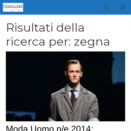
Vai
M
al
contenuto
Risultati della
ricerca per:
zegna
Moda Uomo p/e 2014: