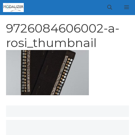
Vai
M
al
contenuto
9726084606002-a-
rosi_thumbnail