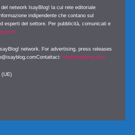
 del network IsayBlog! la cui rete editoriale
 informazione indipendente che contano sul
d esperti del settore. Per pubblicità, comunicati e
log.com
 IsayBlog! network. For advertising, press releases
fo@isayblog.comContattaci
:
info@isayblog.com
y (UE)