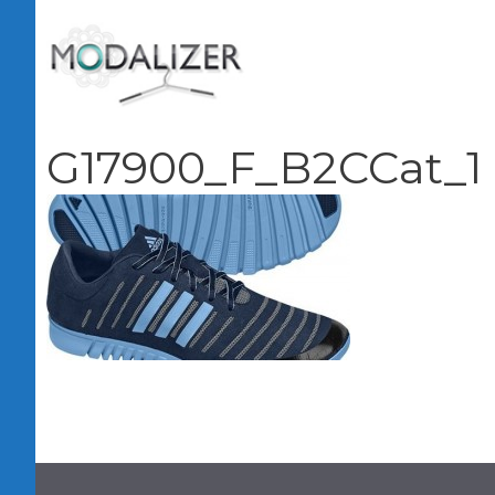
Vai
al
contenuto
G17900_F_B2CCat_1