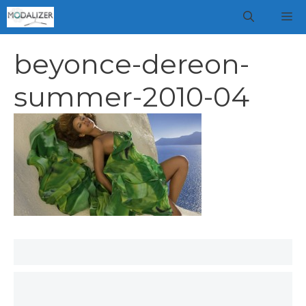
Vai
M
al
contenuto
beyonce-dereon-
summer-2010-04