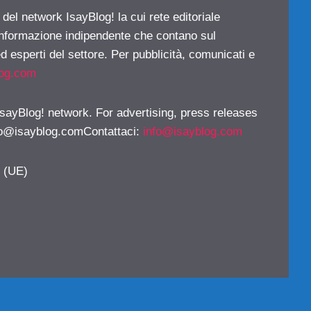
 del network IsayBlog! la cui rete editoriale
 informazione indipendente che contano sul
d esperti del settore. Per pubblicità, comunicati e
log.com
 IsayBlog! network. For advertising, press releases
fo@isayblog.comContattaci
:
info@isayblog.com
y (UE)