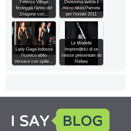
Fidenza Village
Divissima lancia il
festeggia l’anno del
micro bikini Pamela
Dragone con…
per l’estate 2011
Le Modelle
Lady Gaga indossa
Imprenditrici di se
l'iconico abito
stesse presentate da
Versace con spille…
Forbes