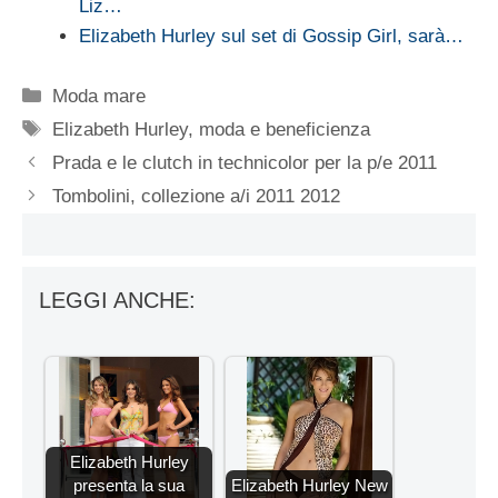
Liz…
Elizabeth Hurley sul set di Gossip Girl, sarà…
Categorie
Moda mare
Tag
Elizabeth Hurley
,
moda e beneficienza
Prada e le clutch in technicolor per la p/e 2011
Tombolini, collezione a/i 2011 2012
LEGGI ANCHE:
Elizabeth Hurley
presenta la sua
Elizabeth Hurley New