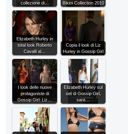
collezione di…
Bikini Collection 2010
Elizabeth Hurley in
total look Roberto
Copia il look di Liz
Cavalli al…
Hurley in Gossip Girl
I look delle nuove
Elizabeth Hurley sul
protagoniste di
set di Gossip Girl,
Gossip Girl: Liz…
sarà…