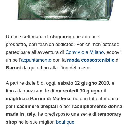
Un fine settimana di
shopping
questo che si
prospetta, cari fashion addicted! Per chi non potesse
partecipare all’avventura di
Convivio a Milano
, eccovi
un bell’
appuntamento
con la
moda ecosostenibile
di
Baroni
da qui e fino alla fine del mese.
A partire dalle 8 di oggi,
sabato 12 giugno 2010
, e
fino alla mezzanotte di
mercoledì 30 giugno
il
maglificio Baroni di Modena
, noto in tutto il mondo
per i
cachmere pregiati
e per l’
abbigliamento donna
made in Italy
, ha predisposto una serie di
t
emporary
shop
nelle sue migliori
boutique.