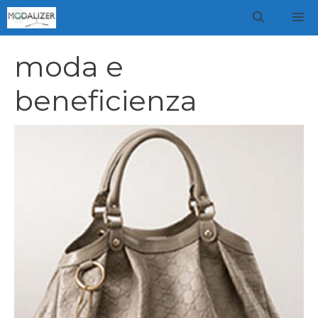
Vai
M
al
contenuto
moda e
beneficienza