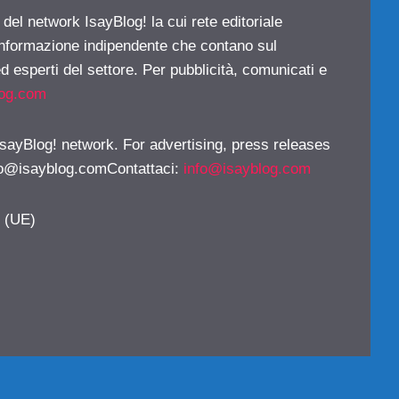
 del network IsayBlog! la cui rete editoriale
 informazione indipendente che contano sul
d esperti del settore. Per pubblicità, comunicati e
log.com
 IsayBlog! network. For advertising, press releases
fo@isayblog.comContattaci
:
info@isayblog.com
y (UE)