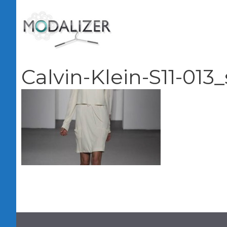
Vai
al
contenuto
Calvin-Klein-S11-013_