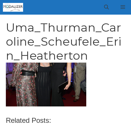
Vai
M
al
contenuto
Uma_Thurman_Car
oline_Scheufele_Eri
n_Heatherton
Related Posts: