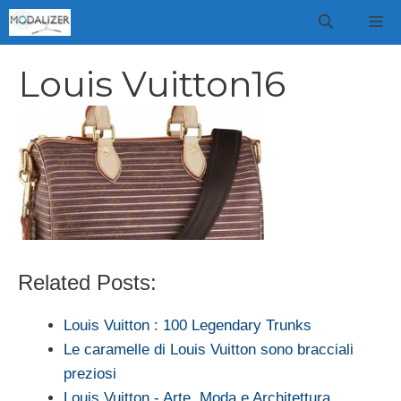
Vai
M
al
contenuto
Louis Vuitton16
Related Posts:
Louis Vuitton : 100 Legendary Trunks
Le caramelle di Louis Vuitton sono bracciali
preziosi
Louis Vuitton - Arte, Moda e Architettura