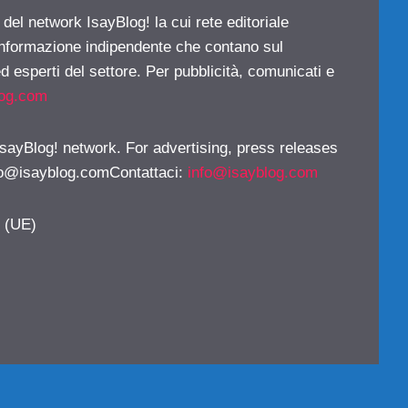
 del network IsayBlog! la cui rete editoriale
 informazione indipendente che contano sul
d esperti del settore. Per pubblicità, comunicati e
log.com
 IsayBlog! network. For advertising, press releases
fo@isayblog.comContattaci
:
info@isayblog.com
y (UE)