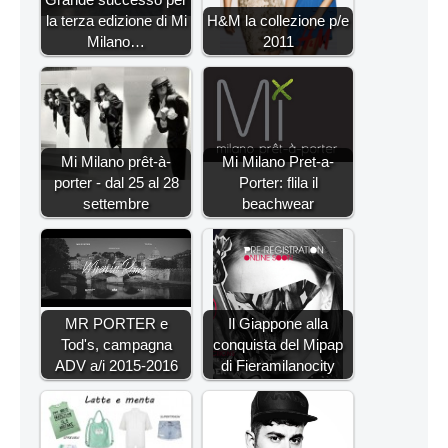
la terza edizione di Mi
H&M la collezione p/e
Milano…
2011
Mi Milano prêt-à-
Mi Milano Pret-a-
porter - dal 25 al 28
Porter: flila il
settembre
beachwear
MR PORTER e
Il Giappone alla
Tod's, campagna
conquista del Mipap
ADV a/i 2015-2016
di Fieramilanocity