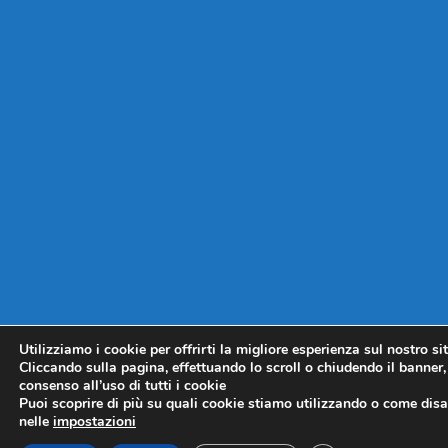
Utilizziamo i cookie per offrirti la migliore esperienza sul nostro si
Cliccando sulla pagina, effettuando lo scroll o chiudendo il banner, 
consenso all’uso di tutti i cookie
Puoi scoprire di più su quali cookie stiamo utilizzando o come disat
nelle
impostazioni