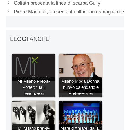
Goliath presenta la linea di scarpa Gully
Pierre Mantoux, presenta il collant anti smagliature
LEGGI ANCHE:
Mi Milano Pret-a-
Milano Moda Donna,
Porter: flila il
nuovo calendario e
beachwear
Pret-a-Porter
Mi Milano prêt-à-
Mare d’Amare, dal 17