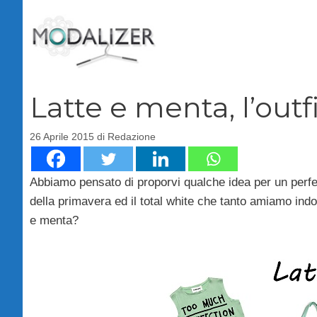
Vai
al
contenuto
Latte e menta, l’outf
26 Aprile 2015
di
Redazione
Abbiamo pensato di proporvi qualche idea per un perfetto 
della primavera ed il total white che tanto amiamo indos
e menta?