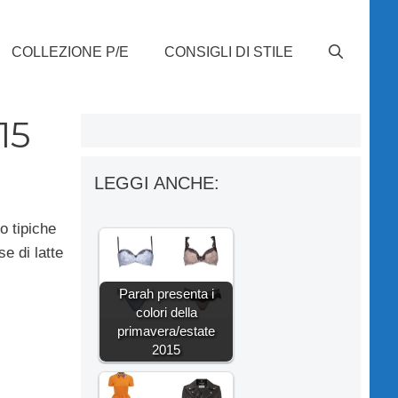
COLLEZIONE P/E
CONSIGLI DI STILE
15
LEGGI ANCHE:
o tipiche
e di latte
Parah presenta i
colori della
primavera/estate
2015