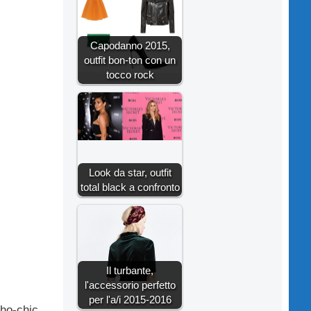
Capodanno 2015,
outfit bon-ton con un
tocco rock
Look da star, outfit
total black a confronto
Il turbante,
l'accessorio perfetto
per l'a/i 2015-2016
oho-chic