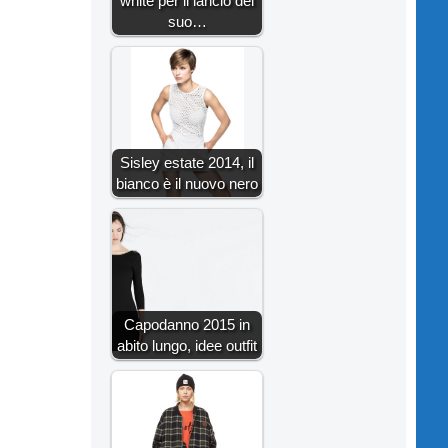
white per il lancio del
suo…
Sisley estate 2014, il
bianco è il nuovo nero
Capodanno 2015 in
abito lungo, idee outfit