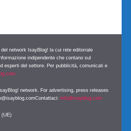
 del network IsayBlog! la cui rete editoriale
 informazione indipendente che contano sul
d esperti del settore. Per pubblicità, comunicati e
log.com
 IsayBlog! network. For advertising, press releases
fo@isayblog.comContattaci
:
info@isayblog.com
y (UE)