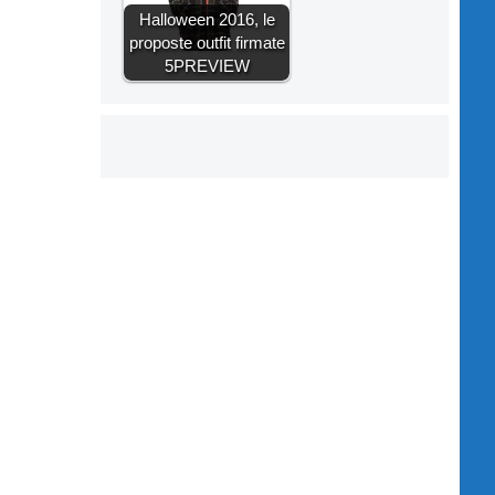
Halloween 2016, le
proposte outfit firmate
5PREVIEW