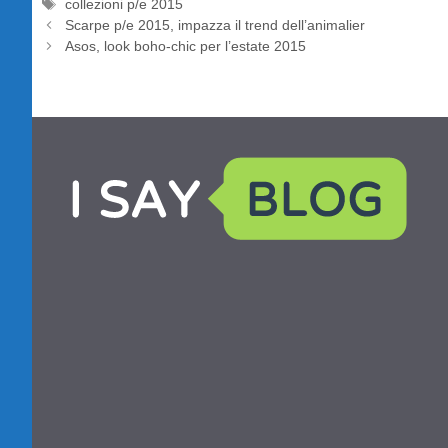
Tag
collezioni p/e 2015
Scarpe p/e 2015, impazza il trend dell’animalier
Asos, look boho-chic per l’estate 2015