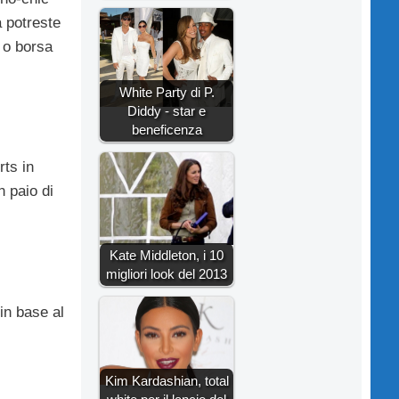
a potreste
 o borsa
White Party di P.
Diddy - star e
beneficenza
rts in
 paio di
Kate Middleton, i 10
migliori look del 2013
 in base al
Kim Kardashian, total