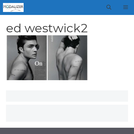
Vai
M
al
contenuto
ed westwick2