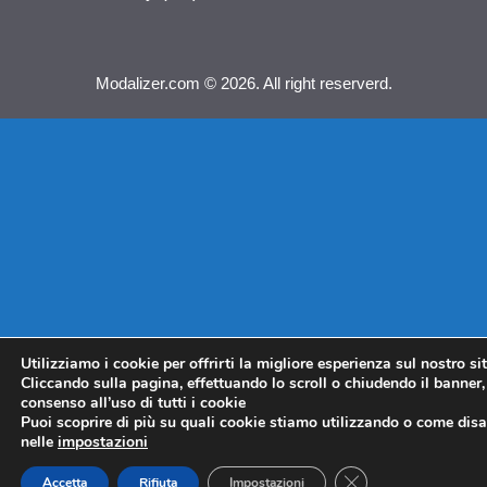
Modalizer.com © 2026. All right reserverd.
Utilizziamo i cookie per offrirti la migliore esperienza sul nostro si
Cliccando sulla pagina, effettuando lo scroll o chiudendo il banner, 
consenso all’uso di tutti i cookie
Puoi scoprire di più su quali cookie stiamo utilizzando o come disat
nelle
impostazioni
CLOSE GDPR COO
Accetta
Rifiuta
Impostazioni