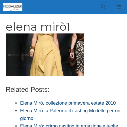
Vai
M
al
contenuto
elena mirò1
Related Posts:
Elena Mirò, collezione primavera estate 2010
Elena Mirò: a Palermo il casting Modelle per un
giorno
Elena Mirò: primo casting internazionale taglie