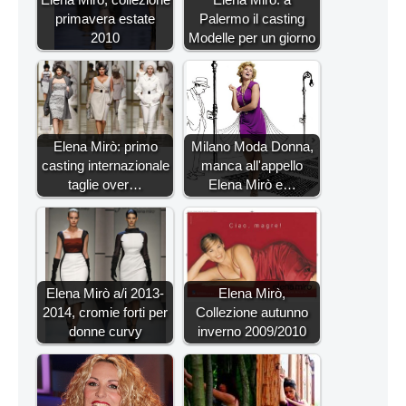
primavera estate
Palermo il casting
2010
Modelle per un giorno
Elena Mirò: primo
Milano Moda Donna,
casting internazionale
manca all'appello
taglie over…
Elena Mirò e…
Elena Mirò a/i 2013-
Elena Mirò,
2014, cromie forti per
Collezione autunno
donne curvy
inverno 2009/2010