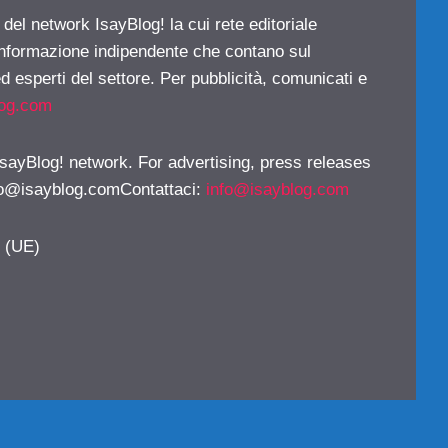
 del network IsayBlog! la cui rete editoriale
 informazione indipendente che contano sul
d esperti del settore. Per pubblicità, comunicati e
log.com
 IsayBlog! network. For advertising, press releases
fo@isayblog.comContattaci
:
info@isayblog.com
y (UE)