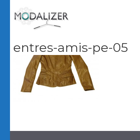
Vai
al
contenuto
entres-amis-pe-05