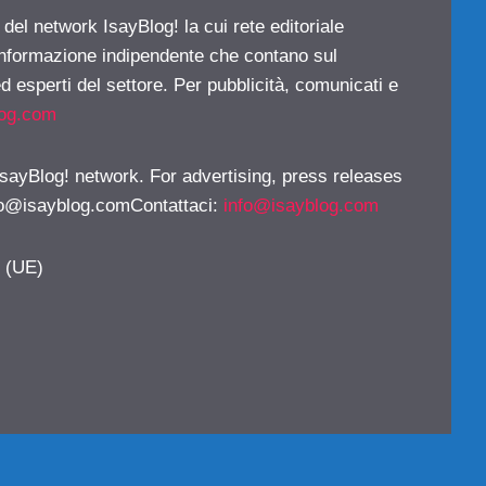
 del network IsayBlog! la cui rete editoriale
 informazione indipendente che contano sul
d esperti del settore. Per pubblicità, comunicati e
log.com
 IsayBlog! network. For advertising, press releases
fo@isayblog.comContattaci
:
info@isayblog.com
y (UE)