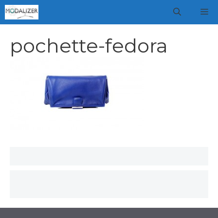
Vai
M
al
contenuto
pochette-fedora