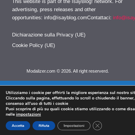
This website is part of the IsayBlog! network. For
advertising, press releases and other
opportunities:
info@isayblog.comContattaci
:
info@isa
Dichiarazione sulla Privacy (UE)
Cookie Policy (UE)
Modalizer.com © 2026. All right reserverd.
Utilizziamo i cookie per offrirti la migliore esperienza sul nostro si
Cliccando sulla pagina, effettuando lo scroll o chiudendo il banner, 
consenso all’uso di tutti i cookie
Puoi scoprire di più su quali cookie stiamo utilizzando o come disat
nelle
impostazioni
CLOSE GDPR COO
Accetta
Rifiuta
Impostazioni