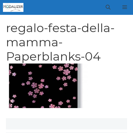
Vai
M
al
contenuto
regalo-festa-della-
mamma-
Paperblanks-04