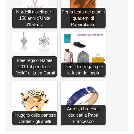
Nardelli gioielli per i
Per la festa del papà: i
150 anni d'Unità
quaderni di
d'Italia:…
Paperblanks
Idee regalo Natale
2010: il pendente
Dieci idee regalo per
"Voilà" di Luca Carati
la festa del papà
Amen, i bracciali
Il ruggito delle pantere
dedicati a Papa
Cartier - gli anelli
Francesco