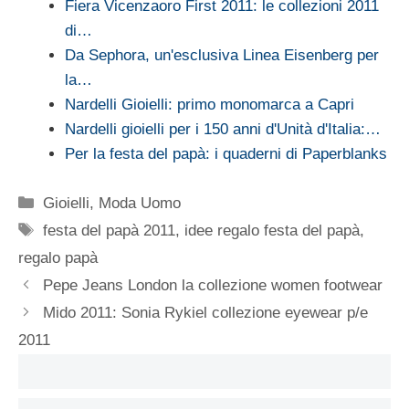
Fiera Vicenzaoro First 2011: le collezioni 2011
di…
Da Sephora, un'esclusiva Linea Eisenberg per
la…
Nardelli Gioielli: primo monomarca a Capri
Nardelli gioielli per i 150 anni d'Unità d'Italia:…
Per la festa del papà: i quaderni di Paperblanks
Categorie
Gioielli
,
Moda Uomo
Tag
festa del papà 2011
,
idee regalo festa del papà
,
regalo papà
Pepe Jeans London la collezione women footwear
Mido 2011: Sonia Rykiel collezione eyewear p/e
2011