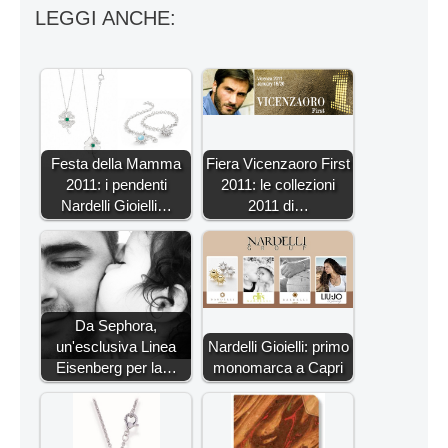
LEGGI ANCHE:
Festa della Mamma
Fiera Vicenzaoro First
2011: i pendenti
2011: le collezioni
Nardelli Gioielli…
2011 di…
Da Sephora,
un'esclusiva Linea
Nardelli Gioielli: primo
Eisenberg per la…
monomarca a Capri