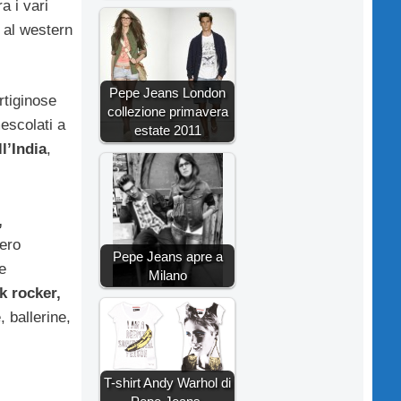
a i vari
i al western
Pepe Jeans London
ertiginose
collezione primavera
mescolati a
estate 2011
l’India
,
,
vero
Pepe Jeans apre a
e
Milano
k rocker,
 ballerine,
T-shirt Andy Warhol di