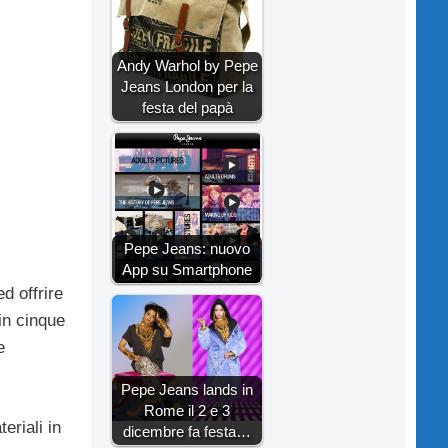
Andy Warhol by Pepe
Jeans London per la
festa del papà
Pepe Jeans: nuovo
App su Smartphone
d offrire
in cinque
e
Pepe Jeans lands in
Rome il 2 e 3
teriali in
dicembre fa festa…