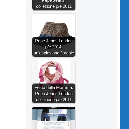
Pepe Jeans,
collezione p/e 2011
Pepe Jeans London
p/e 2014,
un'esplosione floreale
Festa della Mamma:
Pepe Jeans London
collezione p/e 2011