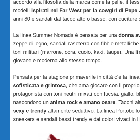
accordo alla filosofia della marca come la pelle, il tessut
modelli
ispirati nel Far West per la cowgirl di Pepe
anni 80 e sandali dal tacco alto o basso, con cuciture
La linea Summer Nomads è pensata per una
donna a
zeppe di legno, sandali rasoterra con fibbie metalliche
toni militari (marrone, ocra, cuoio, kaki, taupe). Una
li
giovane e moderna allo stesso tempo.
Pensata per la stagione primaverile in città c’è la line
sofisticata e grintosa,
che ama giocare con il proprio s
protagonista con toni neutri mixati con fucsia, giallo, b
nascondono un
anima rock e amano osare
. Tacchi al
sexy e trendy
altamente seduttivo. La linea Portobello
sneakers e sandali bassi trendy e dai colori vivaci in 