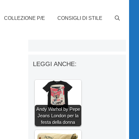
COLLEZIONE P/E
CONSIGLI DI STILE
LEGGI ANCHE:
Andy Warhol by Pepe
Jeans London per la
festa della donna