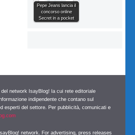
Pepe Jeans lancia il
concorso online
Secret in a pocket
 del network IsayBlog! la cui rete editoriale
 informazione indipendente che contano sul
d esperti del settore. Per pubblicità, comunicati e
log.com
 IsayBlog! network. For advertising, press releases