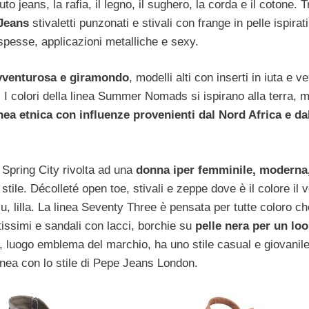
o jeans, la rafia, il legno, il sughero, la corda e il cotone. Tr
 Jeans
stivaletti punzonati e stivali con frange in pelle ispirat
 spesse, applicazioni metalliche e sexy.
vventurosa e giramondo
, modelli alti con inserti in iuta e v
. I colori della linea Summer Nomads si ispirano alla terra, 
nea etnica con influenze provenienti dal Nord Africa e dal
a Spring City rivolta ad una
donna iper femminile, moderna
tile. Décolleté open toe, stivali e zeppe dove è il colore il 
lu, lilla. La linea Seventy Three è pensata per tutte coloro ch
tissimi e sandali con lacci, borchie su
pelle nera per un loo
, luogo emblema del marchio, ha uno stile casual e giovanile,
linea con lo stile di Pepe Jeans London.