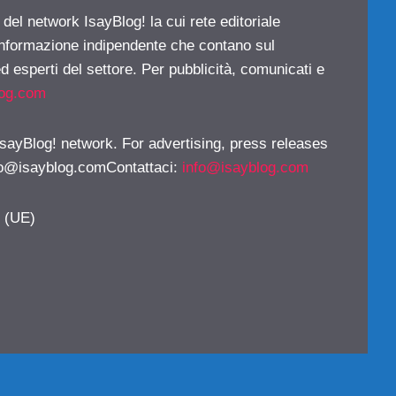
 del network IsayBlog! la cui rete editoriale
 informazione indipendente che contano sul
d esperti del settore. Per pubblicità, comunicati e
log.com
 IsayBlog! network. For advertising, press releases
fo@isayblog.comContattaci
:
info@isayblog.com
y (UE)