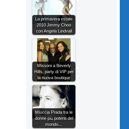
La primavera estate
2010 Jimmy Choo
con Angela Lindvall
Missoni a Beverly
Hills, party di VIP per
la nuova boutique
Miuccia Prada tra le
donne più potenti del
mondo…