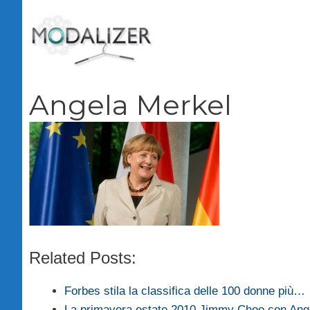
Vai
al
contenuto
Angela Merkel
Related Posts:
Forbes stila la classifica delle 100 donne più…
La primavera estate 2010 Jimmy Choo con Ange