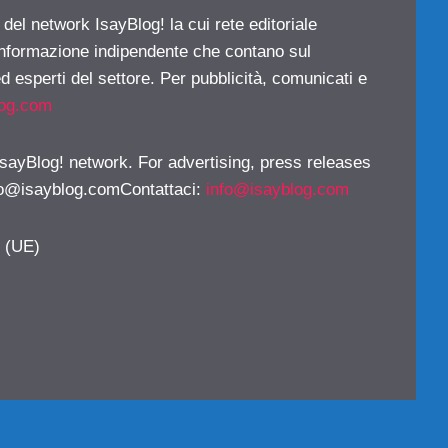
 del network IsayBlog! la cui rete editoriale
 informazione indipendente che contano sul
d esperti del settore. Per pubblicità, comunicati e
log.com
 IsayBlog! network. For advertising, press releases
fo@isayblog.comContattaci
:
info@isayblog.com
y (UE)