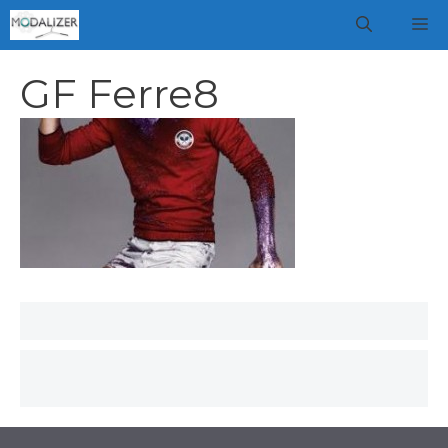
Vai
M
al
contenuto
GF Ferre8