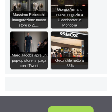
Giorgio Armani,
Massimo Rebecchi,
nuovo negozio a
inaugurazione nuovo
Ulaanbaatar in
store io 21…
Mongolia
Marc Jacobs apre un
pop-up store, si paga
Geox utile netto a
con i Tweet
-33%