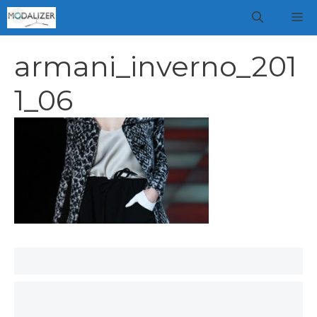
Vai
M
al
contenuto
armani_inverno_201
1_06