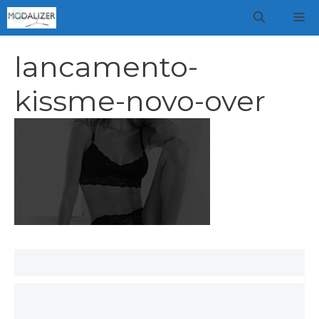
Vai
M
al
contenuto
lancamento-
kissme-novo-over