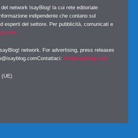
 del network IsayBlog! la cui rete editoriale
 informazione indipendente che contano sul
d esperti del settore. Per pubblicità, comunicati e
log.com
 IsayBlog! network. For advertising, press releases
fo@isayblog.comContattaci
:
info@isayblog.com
y (UE)