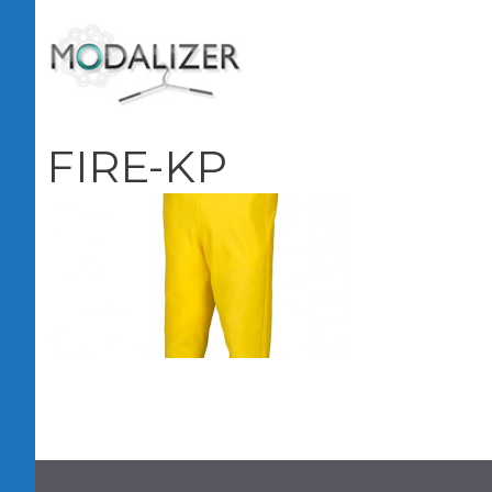
Vai
al
contenuto
FIRE-KP