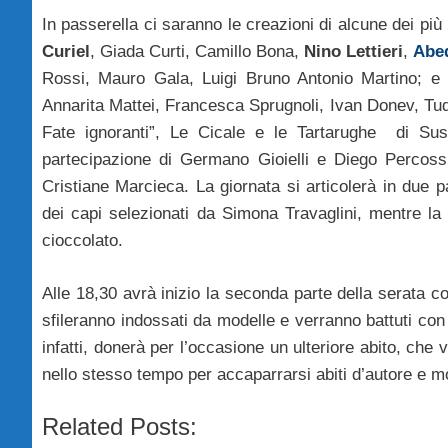
In passerella ci saranno le creazioni di alcune dei più n
Curiel
, Giada Curti, Camillo Bona,
Nino Lettieri
,
Abe
Rossi, Mauro Gala, Luigi Bruno Antonio Martino; e ai
Annarita Mattei, Francesca Sprugnoli, Ivan Donev, Tud
Fate ignoranti”, Le Cicale e le Tartarughe di Sus
partecipazione di Germano Gioielli e Diego Percossi
Cristiane Marcieca. La giornata si articolerà in due p
dei capi selezionati da Simona Travaglini, mentre la m
cioccolato.
Alle 18,30 avrà inizio la seconda parte della serata con
sfileranno indossati da modelle e verranno battuti con
infatti, donerà per l’occasione un ulteriore abito, che
nello stesso tempo per accaparrarsi abiti d’autore e mo
Related Posts: