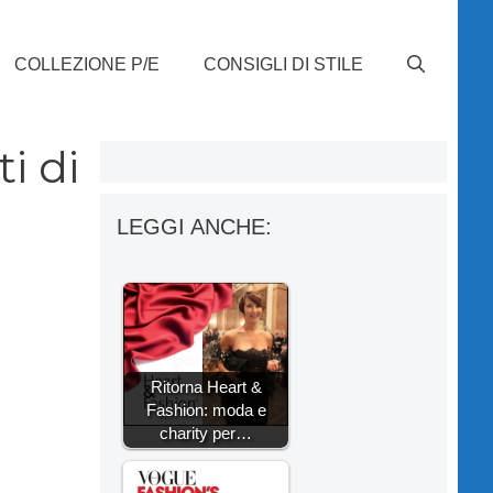
COLLEZIONE P/E
CONSIGLI DI STILE
i di
LEGGI ANCHE:
Ritorna Heart &
Fashion: moda e
charity per…