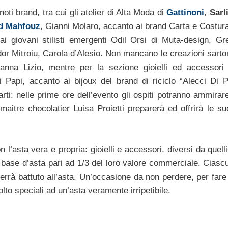
oti brand, tra cui gli atelier di Alta Moda di
Gattinoni
,
Sarl
d Mahfouz
, Gianni Molaro, accanto ai brand Carta e Costura
 giovani stilisti emergenti Odil Orsi di Muta-design, Gre
or Mitroiu, Carola d’Alesio. Non mancano le creazioni sartor
anna Lizio, mentre per la sezione gioielli ed accessori 
 Papi, accanto ai bijoux del brand di riciclo “Alecci Di 
arti: nelle prime ore dell’evento gli ospiti potranno ammirar
aitre chocolatier Luisa Proietti preparerà ed offrirà le sue
 l’asta vera e propria: gioielli e accessori, diversi da quell
 base d’asta pari ad 1/3 del loro valore commerciale. Ciascun
 verrà battuto all’asta. Un’occasione da non perdere, per far
lto speciali ad un’asta veramente irripetibile.