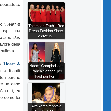
 soprattutto
to “
Heart &
The Heart Truth's Red
 ospiti una
Dress Fashion Show,
le dive in…
Chaine des
avore della
 bulimia.
o “
Heart &
Naomi Campbell con
ta di abiti
Franca Sozzani per
Fashion For…
atori perchè
nte un capo
Accetti, ex
rio come lei
AltaRoma febbraio