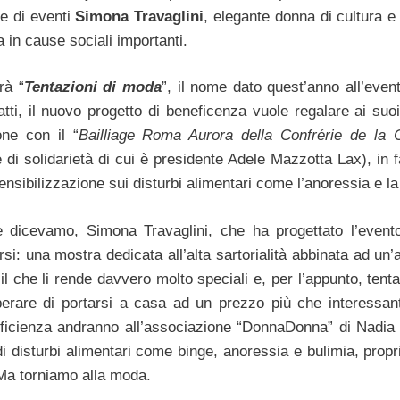
ce di eventi
Simona Travaglini
, elegante donna di cultura e
in cause sociali importanti.
rà “
Tentazioni di moda
”, il nome dato quest’anno all’even
tti, il nuovo progetto di beneficenza vuole regalare ai suoi
one con il “
Bailliage Roma Aurora della Confrérie de la 
 di solidarietà di cui è presidente Adele Mazzotta Lax), in f
nsibilizzazione sui disturbi alimentari come l’anoressia e la
e dicevamo, Simona Travaglini, che ha progettato l’event
 una mostra dedicata all’alta sartorialità abbinata ad un’as
, il che li rende davvero molto speciali e, per l’appunto, tent
 sperare di portarsi a casa ad un prezzo più che interessa
neficienza andranno all’associazione “DonnaDonna” di Nadia 
di disturbi alimentari come binge, anoressia e bulimia, prop
. Ma torniamo alla moda.