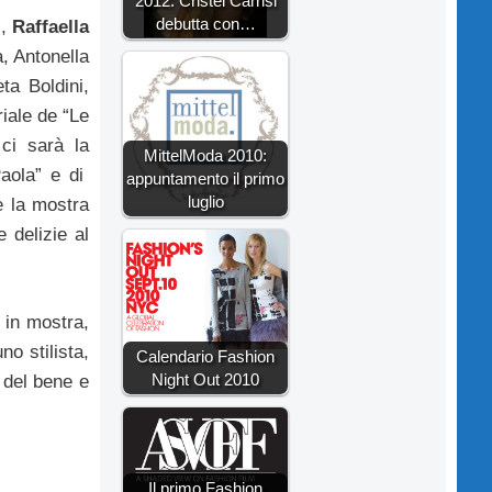
2012: Cristel Carrisi
debutta con…
i
,
Raffaella
, Antonella
ta Boldini,
iale de “Le
ci sarà la
MittelModa 2010:
Paola” e di
appuntamento il primo
luglio
e la mostra
 delizie al
i in mostra,
o stilista,
Calendario Fashion
Night Out 2010
e del bene e
Il primo Fashion