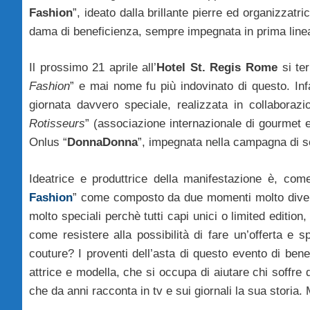
Fashion
”, ideato dalla brillante pierre ed organizzatri
dama di beneficienza, sempre impegnata in prima linea 
Il prossimo 21 aprile all’
Hotel St. Regis Rome
si ter
Fashion
” e mai nome fu più indovinato di questo. Infa
giornata davvero speciale, realizzata in collaborazi
Rotisseurs
” (associazione internazionale di gourmet e
Onlus “
DonnaDonna
”, impegnata nella campagna di se
Ideatrice e produttrice della manifestazione è, com
Fashion
” come composto da due momenti molto diversi:
molto speciali perchè tutti capi unici o limited edition
come resistere alla possibilità di fare un’offerta e
couture? I proventi dell’asta di questo evento di be
attrice e modella, che si occupa di aiutare chi soffre 
che da anni racconta in tv e sui giornali la sua storia