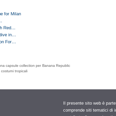
e for Milan
e…
uth Red…
dive in…
ion For…
a una capsule collection per Banana Republic
costumi tropicali
Il presente sito web è parte
comprende siti tematici di