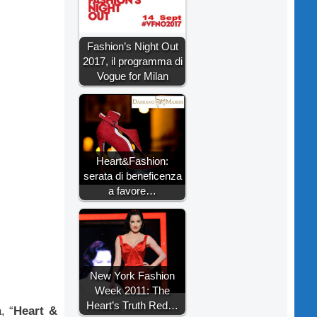
Fashion’s Night Out
2017, il programma di
Vogue for Milan
Heart&Fashion:
serata di beneficenza
a favore…
New York Fashion
Week 2011: The
Heart’s Truth Red…
, “
Heart &