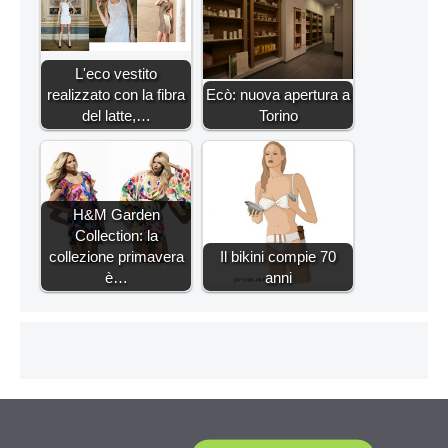
L'eco vestito
realizzato con la fibra
Ecò: nuova apertura a
del latte,…
Torino
H&M Garden
Collection: la
collezione primavera
Il bikini compie 70
è…
anni