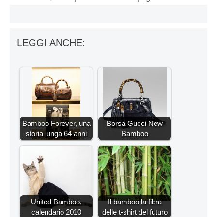
LEGGI ANCHE:
Bamboo Forever, una
Borsa Gucci New
storia lunga 64 anni
Bamboo
United Bamboo,
Il bamboo la fibra
calendario 2010
delle t-shirt del futuro