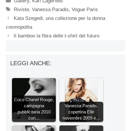
Gallery
,
Karl Lagerfeld
Tag
Riviste
,
Vanessa Paradis
,
Vogue Paris
Kata Szegedi, una collezione per la donna
cosmopolita
Il bamboo la fibra delle t-shirt del futuro
LEGGI ANCHE:
Coco Chanel Rouge,
campagna
Vanessa Paradis,
pubblicitaria 2010
copertina Elle
con…
novembre 2009 e…