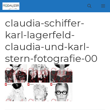
Vai
M
al
contenuto
claudia-schiffer-
karl-lagerfeld-
claudia-und-karl-
stern-fotografie-00