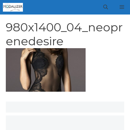
Vai
M
al
contenuto
980x1400_04_neopr
enedesire