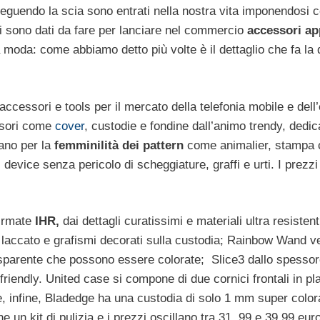
 seguendo la scia sono entrati nella nostra vita imponendosi
si sono dati da fare per lanciare nel commercio
accessori ap
la moda: come abbiamo detto più volte è il dettaglio che fa la 
ccessori e tools per il mercato della telefonia mobile e dell’
ssori come
cover
, custodie e fondine dall’animo trendy, dedica
ano per la
femminilità dei pattern
come animalier, stampa 
 device senza pericolo di scheggiature, graffi e urti. I prezz
firmate
IHR,
dai dettagli curatissimi e materiali ultra resistenti
laccato e grafismi decorati sulla custodia; Rainbow Wand ve
asparente che possono essere colorate; Slice3 dallo spesso
iendly. United case si compone di due cornici frontali in pl
 e, infine, Bladedge ha una custodia di solo 1 mm super color
 un kit di pulizia e i prezzi oscillano tra 31, 99 e 39,99 euro