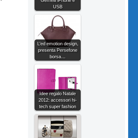
Gemelli iPhone e
USB
L’ed emotion design,
presenta Persefone
borsa…
Idee regalo Natale
2012: accessori hi-
tech super fashion