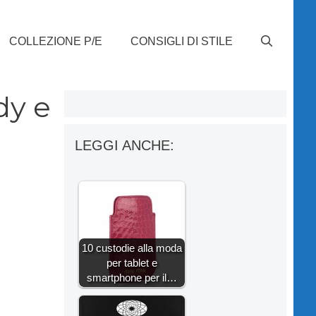
COLLEZIONE P/E
CONSIGLI DI STILE
dy e
LEGGI ANCHE:
10 custodie alla moda
per tablet e
smartphone per il…