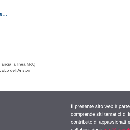
che…
ancia la linea McQ
alco dell’Ariston
Il presente sito web è parte
comprende siti tematici di
contributo di appassionati e
collaborazioni:
info@isayb