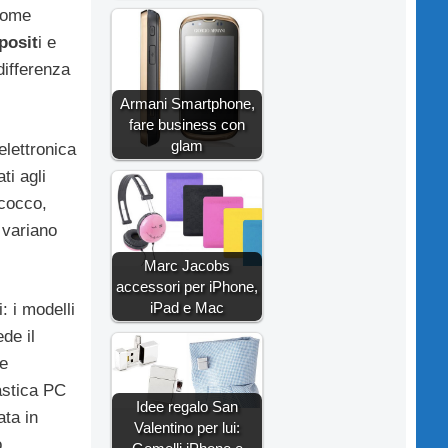
 come
posit
i e
differenza
Armani Smartphone,
fare business con
glam
elettronica
ti agli
cocco,
i variano
Marc Jacobs
accessori per iPhone,
iPad e Mac
: i modelli
de il
re
astica PC
Idee regalo San
ata in
Valentino per lui:
.