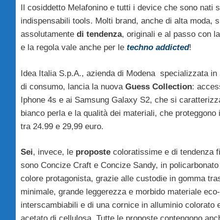
Il cosiddetto Melafonino e tutti i device che sono nati
indispensabili tools. Molti brand, anche di alta moda, 
assolutamente
di tendenza
, originali e al passo con 
e la regola vale anche per le
techno addicted
!
Idea Italia S.p.A., azienda di Modena specializzata in a
di consumo, lancia la nuova
Guess Collection
: acce
Iphone 4s e ai Samsung Galaxy S2, che si caratterizz
bianco perla e la qualità dei materiali, che proteggono i
tra 24.99 e 29,99 euro.
Sei
, invece, le
proposte
coloratissime e di tendenza 
sono Concize Craft e Concize Sandy, in policarbonato 
colore protagonista, grazie alle custodie in gomma tr
minimale, grande leggerezza e morbido materiale eco-fr
interscambiabili e di una cornice in alluminio colorato
acetato di cellulosa. Tutte le proposte contengono anche