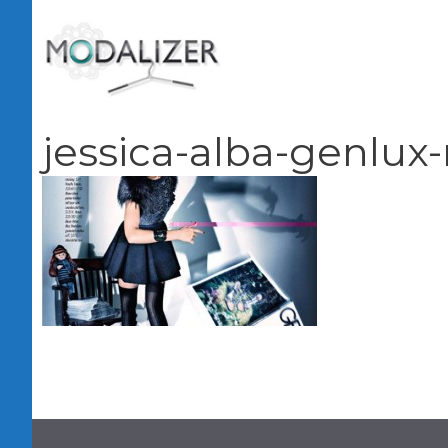
Vai
al
contenuto
jessica-alba-genlu