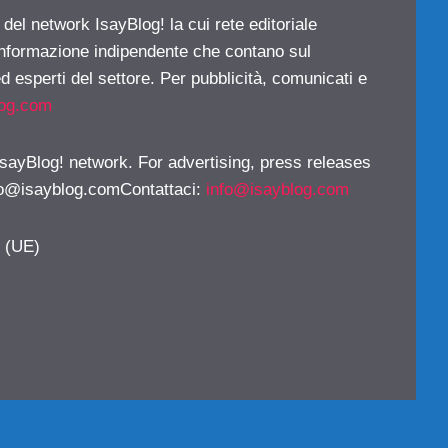
 del network IsayBlog! la cui rete editoriale
 informazione indipendente che contano sul
d esperti del settore. Per pubblicità, comunicati e
log.com
 IsayBlog! network. For advertising, press releases
fo@isayblog.comContattaci
:
info@isayblog.com
y (UE)