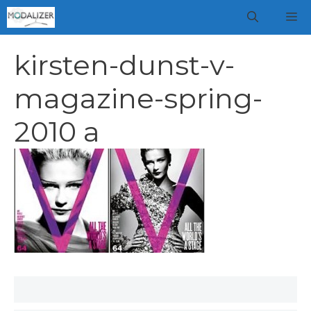
Vai
M
al
contenuto
kirsten-dunst-v-
magazine-spring-
2010 a