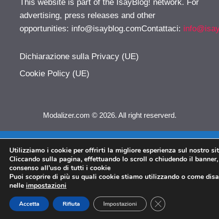
This website is part of the IsayBlog! network. For
advertising, press releases and other
opportunities:
info@isayblog.comContattaci
:
info@isa
Dichiarazione sulla Privacy (UE)
Cookie Policy (UE)
Modalizer.com © 2026. All right reserverd.
Utilizziamo i cookie per offrirti la migliore esperienza sul nostro si
Cliccando sulla pagina, effettuando lo scroll o chiudendo il banner, 
consenso all’uso di tutti i cookie
Puoi scoprire di più su quali cookie stiamo utilizzando o come disat
nelle
impostazioni
CLOSE GDPR COO
Accetta
Rifiuta
Impostazioni