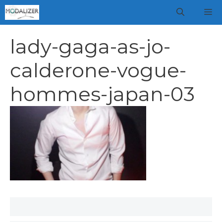
Vai
M
al
contenuto
lady-gaga-as-jo-
calderone-vogue-
hommes-japan-03