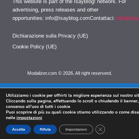
This website is part of the IsayBlog! network. For
advertising, press releases and other
opportunities:
info@isayblog.comContattaci
:
info@isa
Dichiarazione sulla Privacy (UE)
Cookie Policy (UE)
Modalizer.com © 2026. All right reserverd.
Utilizziamo i cookie per offrirti la migliore esperienza sul nostro si
Cliccando sulla pagina, effettuando lo scroll o chiudendo il banner, 
consenso all’uso di tutti i cookie
Puoi scoprire di più su quali cookie stiamo utilizzando o come disat
nelle
impostazioni
CLOSE GDPR COO
Accetta
Rifiuta
Impostazioni