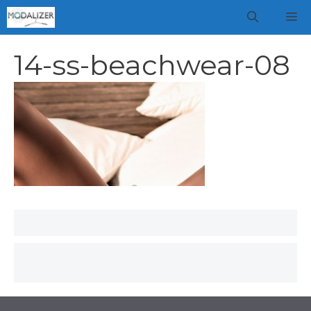
Vai
M
al
contenuto
14-ss-beachwear-08