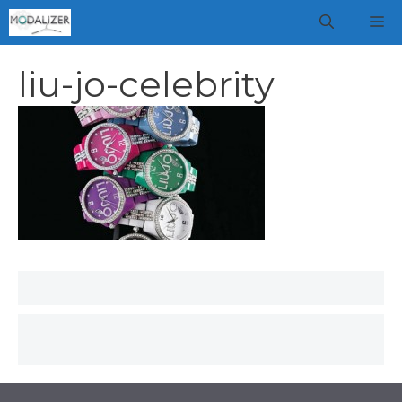
Vai
M
al
contenuto
liu-jo-celebrity