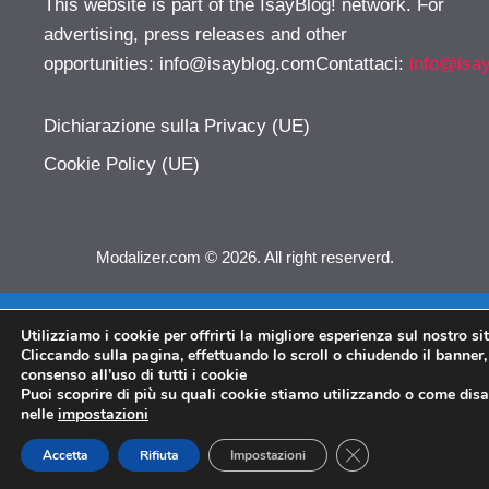
This website is part of the IsayBlog! network. For
advertising, press releases and other
opportunities:
info@isayblog.comContattaci
:
info@isa
Dichiarazione sulla Privacy (UE)
Cookie Policy (UE)
Modalizer.com © 2026. All right reserverd.
Utilizziamo i cookie per offrirti la migliore esperienza sul nostro si
Cliccando sulla pagina, effettuando lo scroll o chiudendo il banner, 
consenso all’uso di tutti i cookie
Puoi scoprire di più su quali cookie stiamo utilizzando o come disat
nelle
impostazioni
CLOSE GDPR COO
Accetta
Rifiuta
Impostazioni