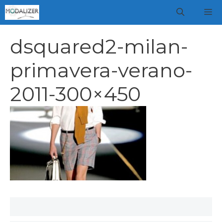
Vai
M
al
contenuto
dsquared2-milan-
primavera-verano-
2011-300×450