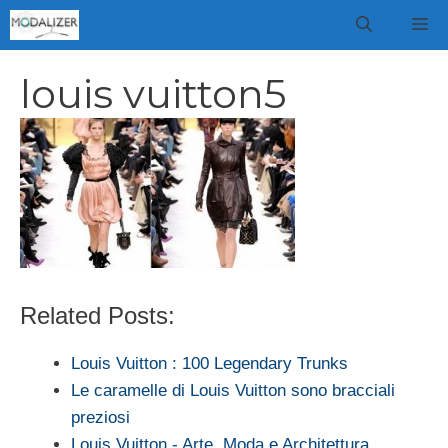
Vai
M
al
contenuto
louis vuitton5
Related Posts:
Louis Vuitton : 100 Legendary Trunks
Le caramelle di Louis Vuitton sono bracciali
preziosi
Louis Vuitton - Arte, Moda e Architettura