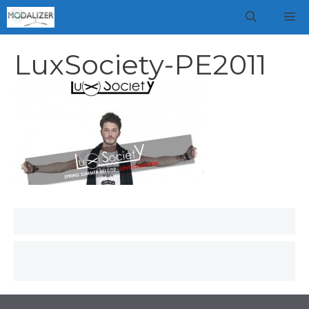
Vai
M
al
contenuto
LuxSociety-PE2011