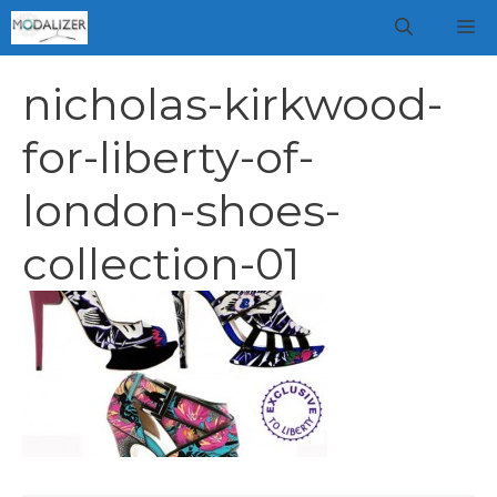
Vai
M
al
contenuto
nicholas-kirkwood-
for-liberty-of-
london-shoes-
collection-01