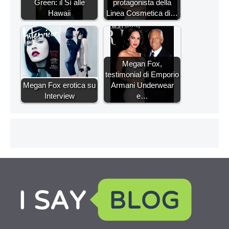
Green: il Sì alle
protagonista della
Hawaii
Linea Cosmetica di…
Megan Fox,
testimonial di Emporio
Megan Fox erotica su
Armani Underwear
Interview
e…