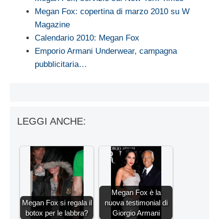
Megan Fox: copertina di marzo 2010 su W
Magazine
Calendario 2010: Megan Fox
Emporio Armani Underwear, campagna
pubblicitaria…
LEGGI ANCHE:
Megan Fox è la
Megan Fox si regala il
nuova testimonial di
botox per le labbra?
Giorgio Armani