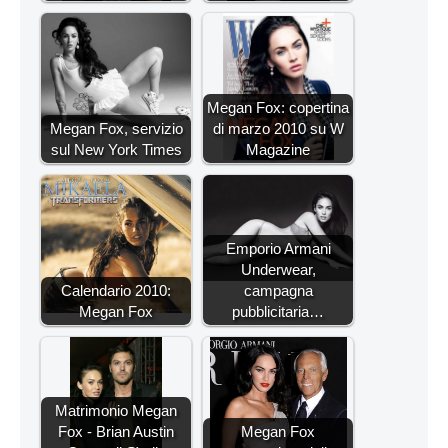
Megan Fox: copertina
Megan Fox, servizio
di marzo 2010 su W
sul New York Times
Magazine
Emporio Armani
Underwear,
Calendario 2010:
campagna
Megan Fox
pubblicitaria…
Matrimonio Megan
Fox - Brian Austin
Megan Fox