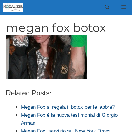
Vai
M
al
contenuto
megan fox botox
Related Posts:
Megan Fox si regala il botox per le labbra?
Megan Fox è la nuova testimonial di Giorgio
Armani
Megan Fox, servizio sul New York Times